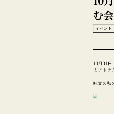
10
む会
イベント
10月3
のアトラク
味覚の秋