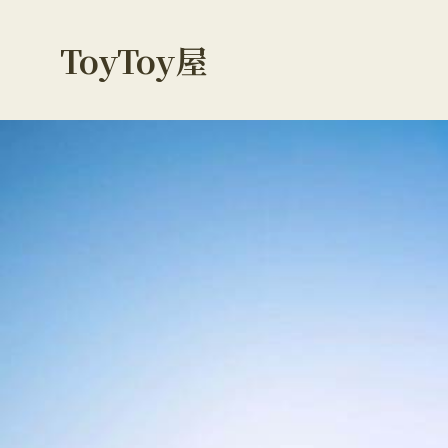
ToyToy屋