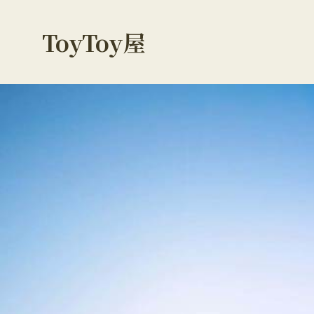
ToyToy屋