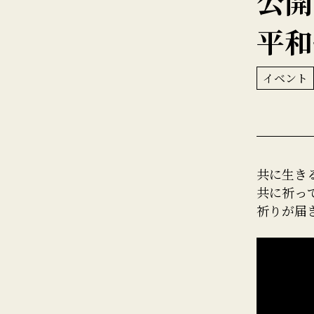
公開
平和
イベント
共に生き
共に祈っ
祈りが届