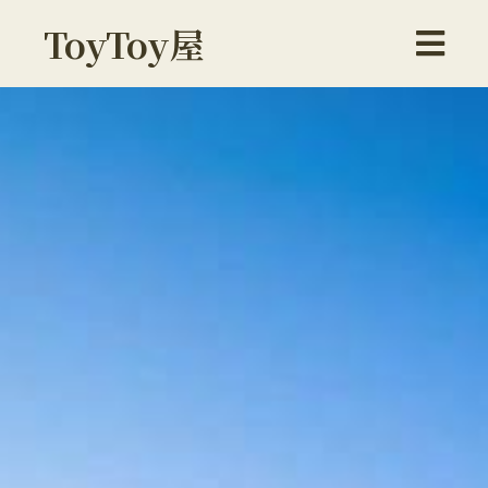
ToyToy屋