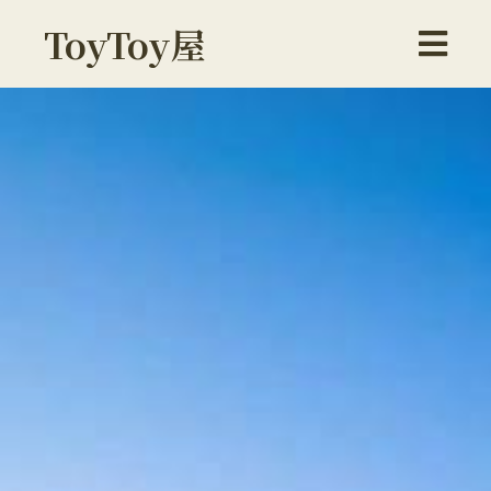
ToyToy屋