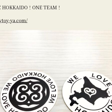
E HOKKAIDO！ONE TEAM！
oytoy-ya.com/