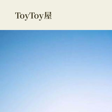
ToyToy屋