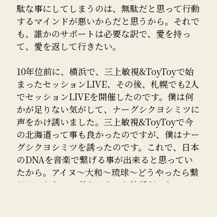
駄な事にしてしまうのは、無駄だと思って行動
するマインドが悪いからだと思うから。それで
も、誰かのサポートは必要な訳で、愛を持っ
て、愛を返して行きたい。
10年位前に、横浜で、三上敏視&ToyToyで始
まったセッションLIVE、その後、札幌でも2人
でセッションLIVEを開催したのです。僕は何
かが足りない気がして、ナーグシクヨシミツに
声をかけ誘いました。三上敏視&ToyToyで今
の北海道って事も良かったのですが、僕はナー
グシクヨシミツを誘ったのです。これで、日本
のDNAを音楽で繋げる事が出来ると思ってい
たから。アイヌ〜大和〜琉球〜どうやったら繋
がるのかなって考えてもいた時期だった。
僕が最後に沖縄に行ったのは10年ちょっと前、