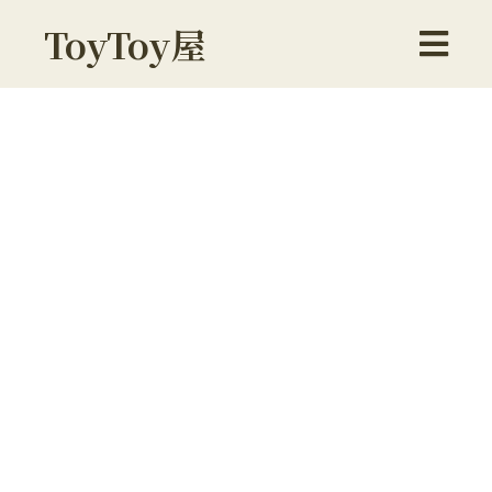
ToyToy屋