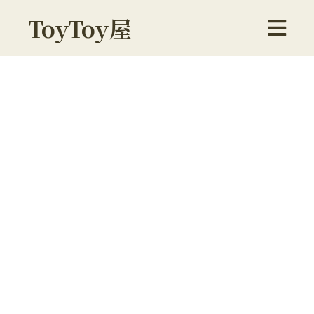
ToyToy屋