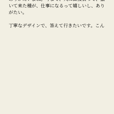
いて来た種が、仕事になるって嬉しいし、あり
がたい。
丁寧なデザインで、答えて行きたいです。こん
なに仕事が無くなるなんて思ってもいなかった
しね。
イメージ作業が出来る事もありがたい。夢中に
なれるから、現実逃避かな？
でもね、本当に嬉しいのです。僕の名刺を思い
出してくれる事も、僕をチョイスしてくれた事
もね。
さて、スッキリしたので札幌へ帰ります。