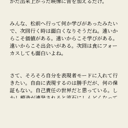
かた出来上がった映像に音を加えるだけ。
みんな、松前へ行って何か学びがあったみたい
で、次回行く時は面白くなりそうだね。遠いか
らこそ価値がある。遠いからこそ学びがある。
遠いからこそ出会いがある。次回は食にフォー
カスしても面白いよね。
さて、そろそろ自分を表現者モードに入れて行
きたい。自由に表現するのは勝手だが、何の保
証もない。自己責任の世界だと思っている。し
かし模造が連発されると流石にしんどくなって
いる。それでも、僕は表現者として生きて行く
だろう。確り自分をコントロールしなくてはい
けない。被害者である自分が酷く嫌なんだよ
ね。怒りにエネルギーを使いたくない。