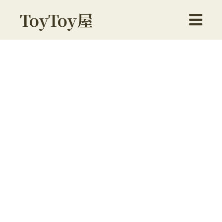
ToyToy屋