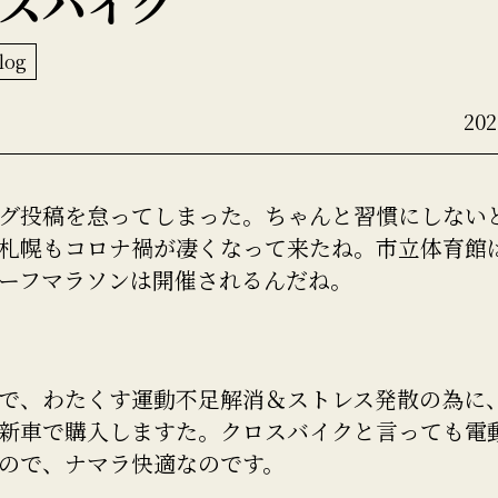
スバイク
log
20
グ投稿を怠ってしまった。ちゃんと習慣にしない
札幌もコロナ禍が凄くなって来たね。市立体育館
ーフマラソンは開催されるんだね。
で、わたくす運動不足解消＆ストレス発散の為に
新車で購入しますた。クロスバイクと言っても電
ので、ナマラ快適なのです。