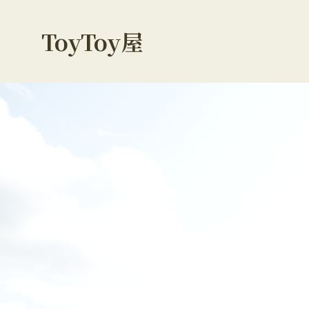
ToyToy屋