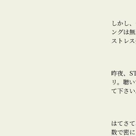
しかし、
ングは無
ストレス
昨夜、S
リ。聴い
て下さい
はてさて
数で密に