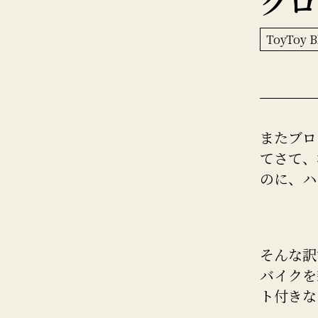
クロ
ToyToy B
またブロ
てさて、
のに、ハ
そんな訳
バイクを
ト付きな