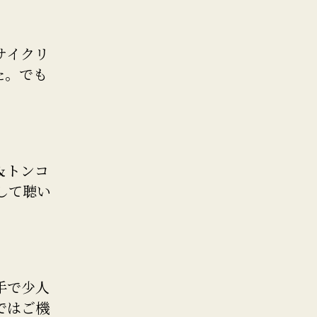
サイクリ
た。でも
＆トンコ
して聴い
）
土手で少人
ではご機