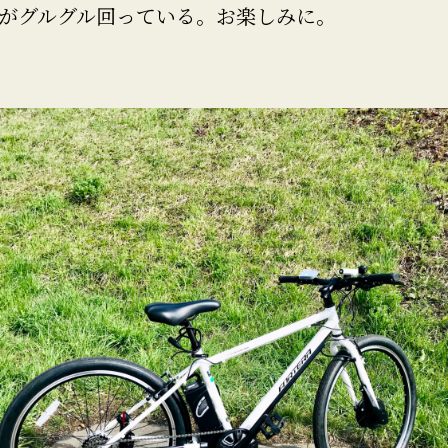
がグルグル回っている。お楽しみに。