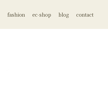
fashion
ec-shop
blog
contact