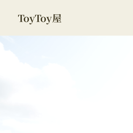
ToyToy屋