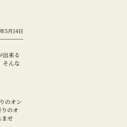
1年5月14日
が出来る
。そんな
。
祈りのオン
祈りのオ
れませ