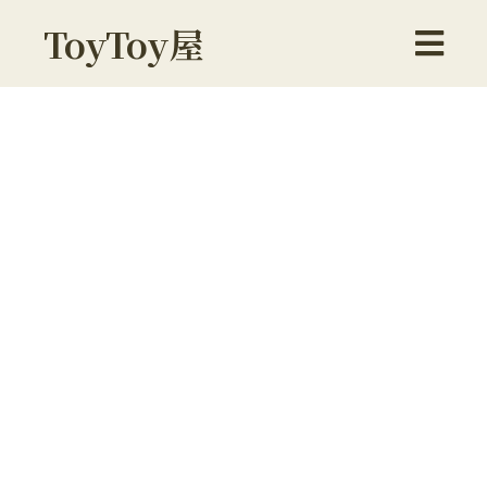
ToyToy屋