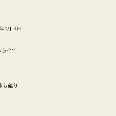
2年4月14日
わらせて
強も確り
。