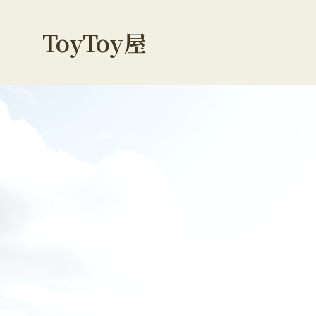
ToyToy屋