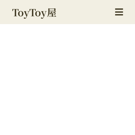
ToyToy屋