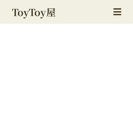
ToyToy屋