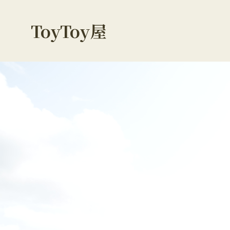
ToyToy屋