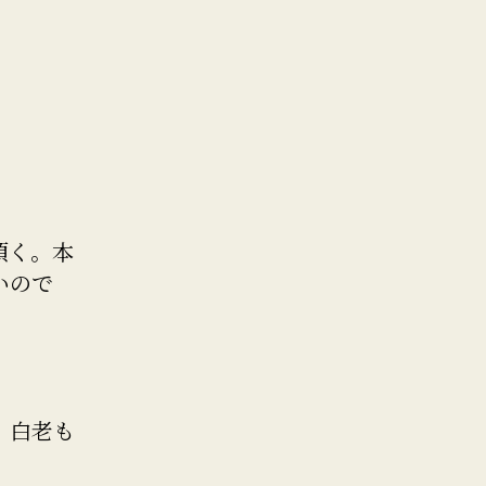
頂く。本
いので
。白老も