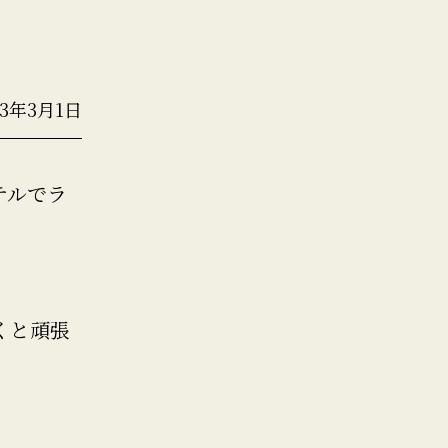
23年3月1日
テルでラ
くと頑張