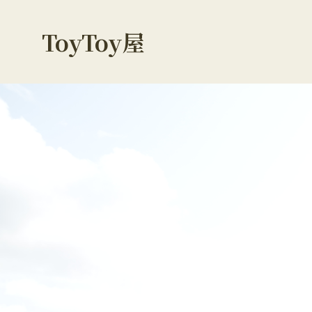
ToyToy屋