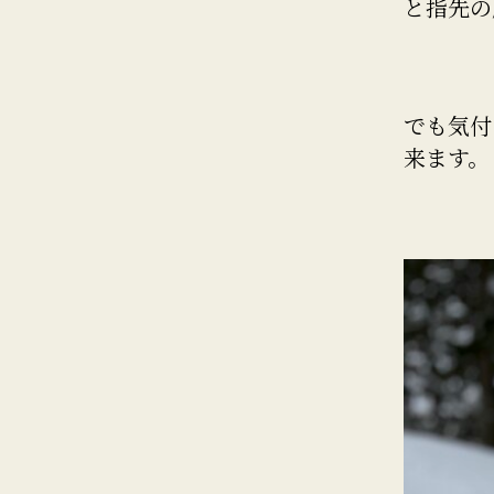
と指先の
でも気付
来ます。