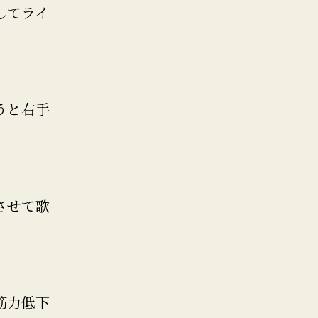
してライ
うと右手
させて歌
筋力低下