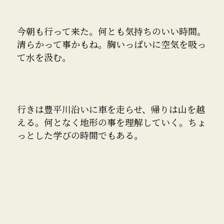
今朝も行って来た。何とも気持ちのいい時間。
清らかって事かもね。胸いっぱいに空気を吸っ
て水を汲む。
行きは豊平川沿いに車を走らせ、帰りは山を越
える。何となく地形の事を理解していく。ちょ
っとした学びの時間でもある。
水って美しくて透明で冷たくて、そして染み渡
る。