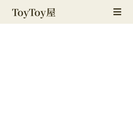
ToyToy屋