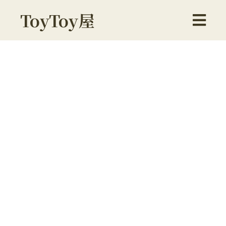
ToyToy屋