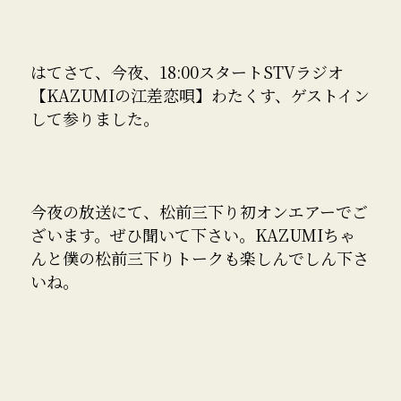
はてさて、今夜、18:00スタートSTVラジオ
【KAZUMIの江差恋唄】わたくす、ゲストイン
して参りました。
今夜の放送にて、松前三下り初オンエアーでご
ざいます。ぜひ聞いて下さい。KAZUMIちゃ
んと僕の松前三下りトークも楽しんでしん下さ
いね。
短編映画とミュージックビデオの撮影を同時に
行い、レコーディングも一気に済ませた、前代