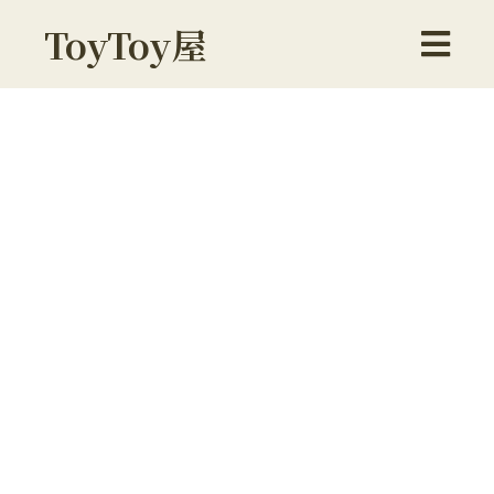
ToyToy屋