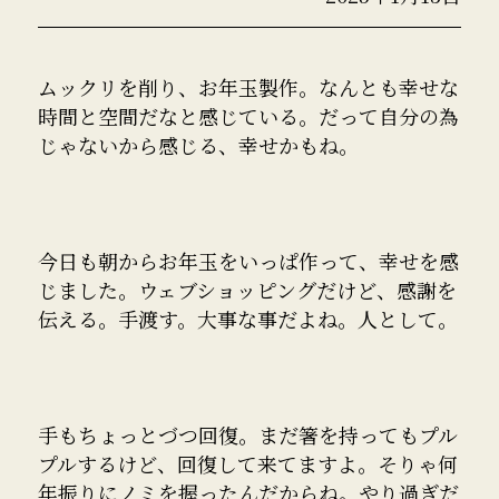
ムックリを削り、お年玉製作。なんとも幸せな
時間と空間だなと感じている。だって自分の為
じゃないから感じる、幸せかもね。
今日も朝からお年玉をいっぱ作って、幸せを感
じました。ウェブショッピングだけど、感謝を
伝える。手渡す。大事な事だよね。人として。
手もちょっとづつ回復。まだ箸を持ってもプル
プルするけど、回復して来てますよ。そりゃ何
年振りにノミを握ったんだからね。やり過ぎだ