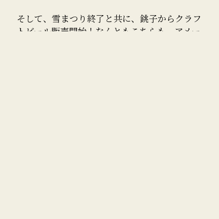
そして、雪まつり終了と共に、銚子からクラフ
トビール販売開始！なんともこちらも、アメー
ジング！
明日、十勝に持って行きます。まだ頭が整理で
きてないけど、みんなのおかげで、前に進んで
います。ありがとうね。
https://choshibeer.com/