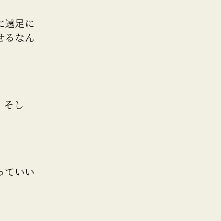
に遠足に
せるなん
。そし
っていい