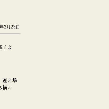
5年2月23日
降るよ
。迎え撃
ち構え