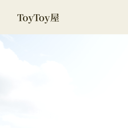
ToyToy屋