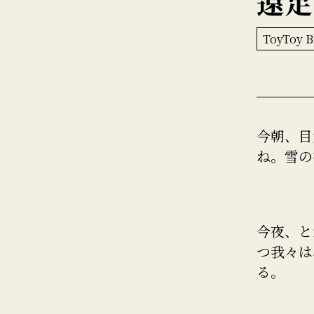
遠足
ToyToy B
今朝、目
ね。雪の
今夜、と
つ我々は
る。