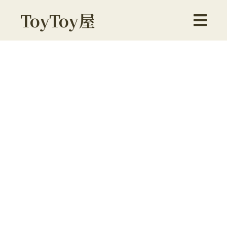
ToyToy屋