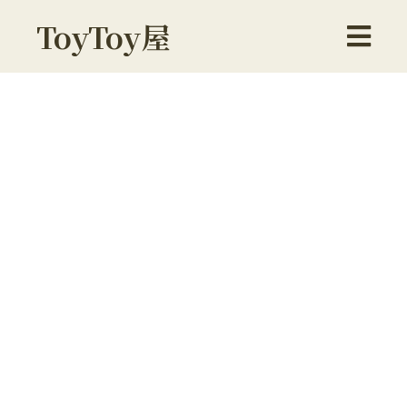
ToyToy屋