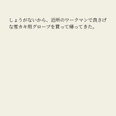
しょうがないから、近所のワークマンで良さげ
な雪カキ用グローブを買って帰ってきた。
しっかしどのバスも満席だし、大渋滞だし、ど
うにもならないね。家に帰って来たら、灯油配
達トラックが家の前でスタックしてた。
多分、僕の車が邪魔だなって思って、車をよけ
るから、ハンドル真っ直ぐでアクセスを踏んで
ちょうだいってリクエストしたら、脱出完了！