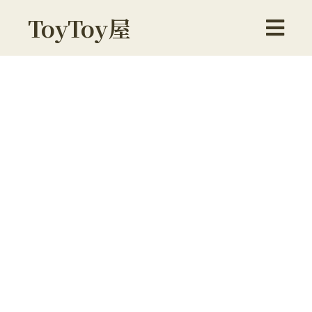
ToyToy屋