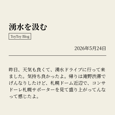
湧水を汲む
ToyToy Blog
2026年5月24日
昨日、天気も良くて、湧水ドライブに行って来
ました。気持ち良かったよ。帰りは滝野渋滞で
げんなりしたけど、札幌ドーム近辺で、コンサ
ドーレ札幌サポーターを見て盛り上がってんな
って感じたよ。