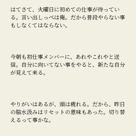
はてさて、火曜日に初めての仕事が待ってい
る。言い出しっぺは俺。だから普段やらない事
もしなくてはならない。
今朝も初仕事メンバーに、あれやこれやと送
信。自分に向いてない事をやると、新たな自分
が見えて来る。
やりがいはあるが、頭は疲れる。だから、昨日
の脇水汲みはリセットの意味もあった。切り替
えるって事かな。