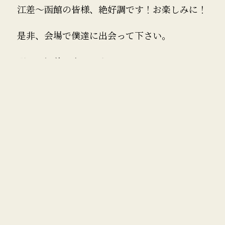
江差〜函館の皆様、絶好調です！お楽しみに！
是非、会場で僕達に出会って下さい。
明日、江差へ向かいます。
https://toytoy.jp/category/news/