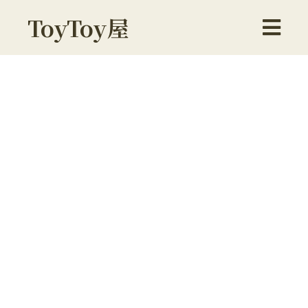
ToyToy屋