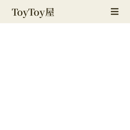
ToyToy屋