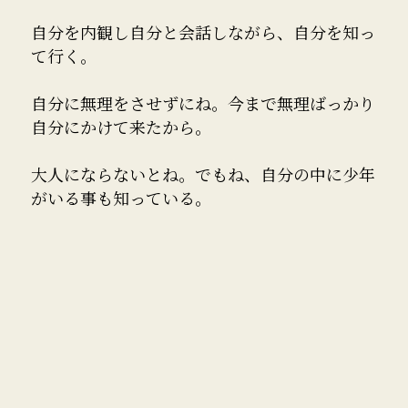
自分を内観し自分と会話しながら、自分を知っ
て行く。
自分に無理をさせずにね。今まで無理ばっかり
自分にかけて来たから。
大人にならないとね。でもね、自分の中に少年
がいる事も知っている。
遠くの自分(未来)と足元の自分(現実)を見なが
ら、自分の生きる道を進んで行く。
人は何度でもやり直せる。僕は何度でも生まれ
変わる。遠くの景色をイメージしながら。
さて、明日から本格的にジム復帰！いろいろと